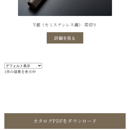
V銀（セミステンレス鋼） 菜切り
こ
詳細を見る
の
商
品
に
は
複
1件の結果を表示中
数
の
バ
リ
エ
ー
シ
カタログPDFをダウンロード
ョ
ン