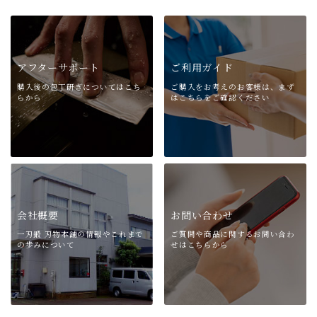
が
あ
り
ま
アフターサポート
ご利用ガイド
す。
購入後の包丁研ぎについては
こち
ご購入をお考えのお客様は、
まず
オ
らから
はこちらをご確認ください
プ
シ
ョ
ン
は
商
品
ペ
会社概要
お問い合わせ
ー
一刃鍛 刃物本舗の情報や
これまで
ご質問や商品に関する
お問い合わ
ジ
の歩みについて
せはこちらから
か
ら
選
択