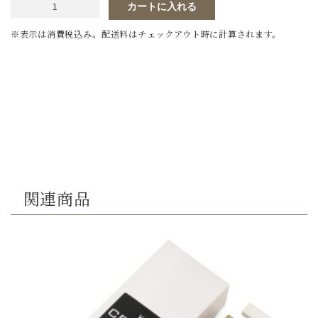
セ
カートに入れる
ラ
ッ
ク
ス
404
＃
320
個
関連商品