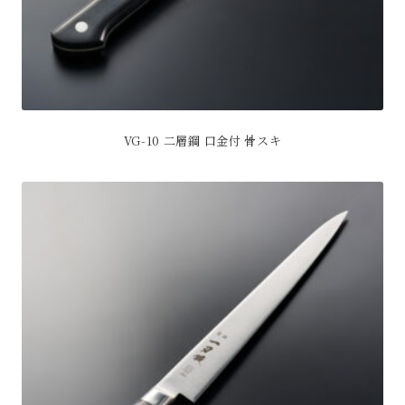
VG-10 二層鋼 口金付 骨スキ
こ
の
商
品
に
は
複
数
の
バ
リ
エ