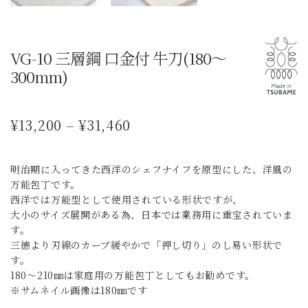
VG-10 三層鋼 口金付 牛刀(180～
300mm)
価
¥
13,200
–
¥
31,460
格
帯:
¥13,200
明治期に入ってきた西洋のシェフナイフを原型にした、洋風の
–
万能包丁です。
¥31,460
西洋では万能型として使用されている形状ですが、
大小のサイズ展開がある為、日本では業務用に重宝されていま
す。
三徳より刃線のカーブ緩やかで「押し切り」のし易い形状で
す。
180～210㎜は家庭用の万能包丁としてもお勧めです。
※サムネイル画像は180㎜です