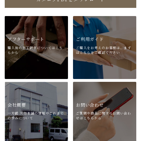
の
ー
バ
ジ
リ
か
エ
ら
ー
選
シ
択
アフターサポート
ご利用ガイド
ョ
で
購入後の包丁研ぎについては
こち
ご購入をお考えのお客様は、
まず
ン
き
らから
はこちらをご確認ください
が
ま
あ
す
り
ま
す。
オ
プ
会社概要
お問い合わせ
シ
ョ
一刃鍛 刃物本舗の情報や
これまで
ご質問や商品に関する
お問い合わ
の歩みについて
せはこちらから
ン
は
商
品