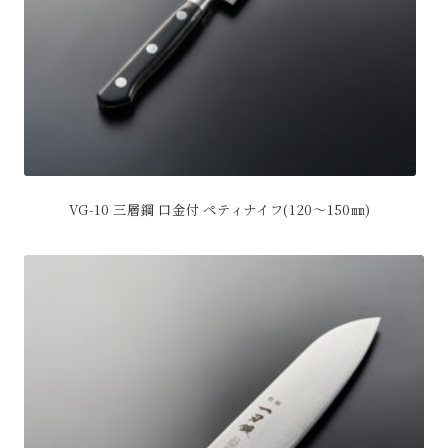
か
エ
ら
ー
選
シ
択
ョ
で
ン
き
が
ま
あ
す
り
ま
VG-10 三層鋼 口金付 ペティナイフ(120～150㎜)
す。
オ
こ
プ
の
シ
商
ョ
品
ン
に
は
は
商
複
品
数
ペ
の
ー
バ