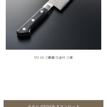
ジ
リ
か
エ
ら
ー
選
シ
択
ョ
で
ン
き
が
ま
あ
す
り
ま
す。
VG-10 三層鋼 口金付 三徳
オ
こ
プ
の
シ
商
ョ
品
ン
に
は
は
商
複
品
数
ペ
カタログPDFをダウンロード