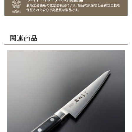
口
金
付
牛
刀
(180
関連商品
～
300mm)
個