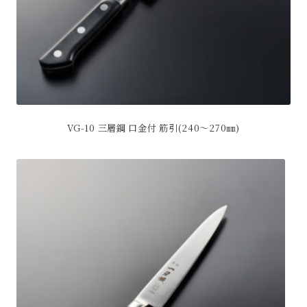
ー
シ
ョ
ン
が
あ
り
ま
す。
VG-10 三層鋼 口金付 筋引(240～270㎜)
オ
こ
プ
の
シ
商
ョ
品
ン
に
は
は
商
複
品
数
ペ
の
ー
バ
ジ
リ